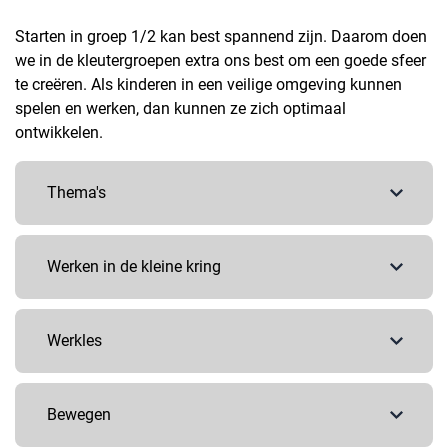
Starten in groep 1/2 kan best spannend zijn. Daarom doen
we in de kleutergroepen extra ons best om een goede sfeer
te creëren. Als kinderen in een veilige omgeving kunnen
spelen en werken, dan kunnen ze zich optimaal
ontwikkelen.
Thema's
In de kleutergroepen wordt gewerkt met thema’s
Werken in de kleine kring
waarbij we de kinderen in hun ontwikkeling
volgen, stimuleren en activeren. Al onze
kleutergroepen werken, van vakantie tot vakantie,
In de kleine kring worden verschillende activiteiten
Werkles
rondom hetzelfde thema. Binnen een cyclus van
aangeboden vanuit de ontwikkelgebieden.
twee jaar kiezen we thema’s met rijke
Bijvoorbeeld taal- en rekenactiviteiten zoals het
spelmogelijkheden die de verschillende SLO-
leren vaneen versje, spelletjes met de telrij of het
Naast de kringen is er speel/werktijd voor de
Bewegen
doelen (Stichting Leerplan Ontwikkeling) binnen
voorlezen en bespreken van een boek. Ook
kinderen, de werkles. Door rijke hoeken en