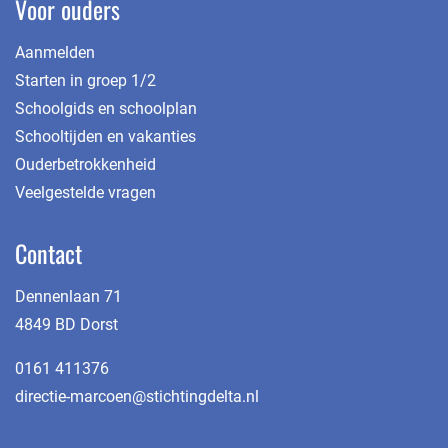
Voor ouders
Bij duo-leerkrachten hebben we de afspraak dat
de leerkracht die op die dag werkt reageert op uw
Aanmelden
bericht.
Starten in groep 1/2
Schoolgids en schoolplan
Schooltijden en vakanties
Ouderbetrokkenheid
Veelgestelde vragen
Contact
Dennenlaan 71
4849 BD Dorst
0161 411376
directie-marcoen@stichtingdelta.nl